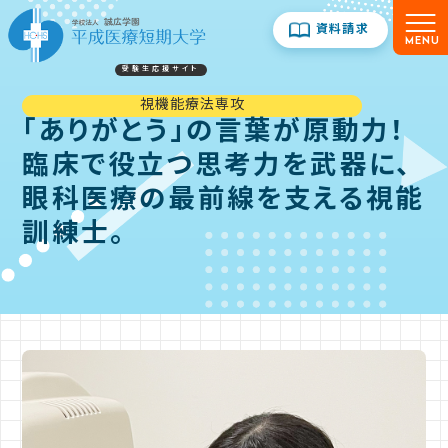
資料請求
受験生応援サイト
お知らせ
視機能療法専攻
「ありがとう」の言葉が原動力！
平成医療短期大学の3つの特徴
臨床で役立つ思考力を武器に、
入試情報
眼科医療の最前線を支える視能
イベント情報
訓練士。
キャンパスライフ
お仕事MAP
卒業生インタビュー